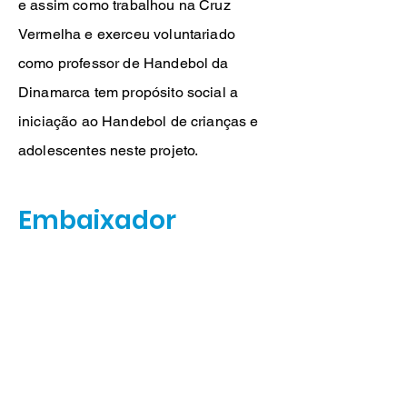
e assim como trabalhou na Cruz
Vermelha e exerceu voluntariado
como professor de Handebol da
Dinamarca tem propósito social a
iniciação ao Handebol de crianças e
adolescentes neste projeto.
Embaixador
O projeto Mais Handebol, tem o apoio
do nosso embaixador Tony Garrido.
A fim de somarmos forças e agregar
valor tanto para nossos atletas, quanto
para os patrocinadores