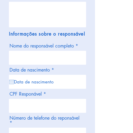
Informações sobre o responsável
Nome do responsável completo
r
Data de nascimento
*
e
q
u
i
r
CPF Responável
e
d
Número de telefone do reponsável