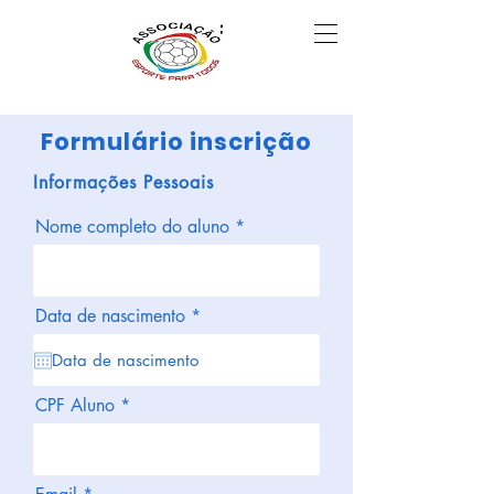
Formulário inscrição
Informações Pessoais
Nome completo do aluno
r
Data de nascimento
*
e
q
u
i
r
CPF Aluno
e
d